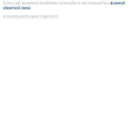
Если у вас возникли проблемы, пожалуйста, воспользуйтесь
формой
обратной связи
9190205324370519040
:
1786212172