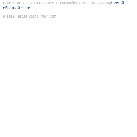
Если у вас возникли проблемы, пожалуйста, воспользуйтесь
формой
обратной связи
9183521195283102549
:
1786112571