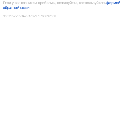
Если у вас возникли проблемы, пожалуйста, воспользуйтесь
формой
обратной связи
9182152795347537829
:
1786092180