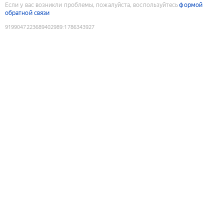
Если у вас возникли проблемы, пожалуйста, воспользуйтесь
формой
обратной связи
9199047223689402989
:
1786343927