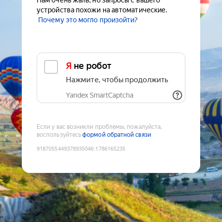
Нам очень жаль, но запросы с вашего
устройства похожи на автоматические.
Почему это могло произойти?
Я не робот
Нажмите, чтобы продолжить
Yandex SmartCaptcha
Если у вас возникли проблемы, пожалуйста,
воспользуйтесь
формой обратной связи
9187055449378935046
:
1786165235