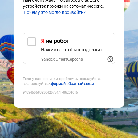
Нам очень жаль, но запросы с вашего
устройства похожи на автоматические.
Почему это могло произойти?
Я не робот
Нажмите, чтобы продолжить
Yandex SmartCaptcha
Если у вас возникли проблемы, пожалуйста,
воспользуйтесь
формой обратной связи
9189456583930426754
:
1786201015