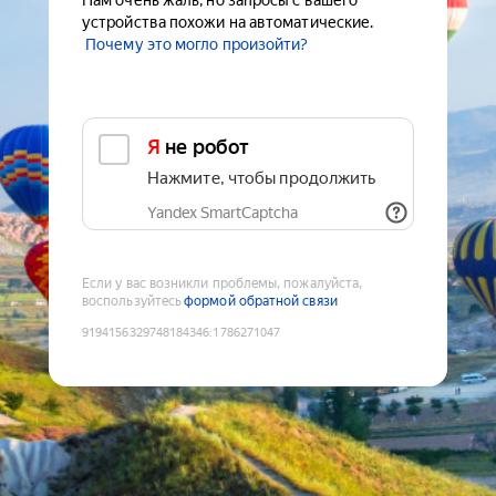
Нам очень жаль, но запросы с вашего
устройства похожи на автоматические.
Почему это могло произойти?
Я не робот
Нажмите, чтобы продолжить
Yandex SmartCaptcha
Если у вас возникли проблемы, пожалуйста,
воспользуйтесь
формой обратной связи
9194156329748184346
:
1786271047