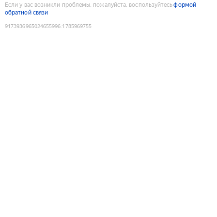
Если у вас возникли проблемы, пожалуйста, воспользуйтесь
формой
обратной связи
9173936965024655996
:
1785969755