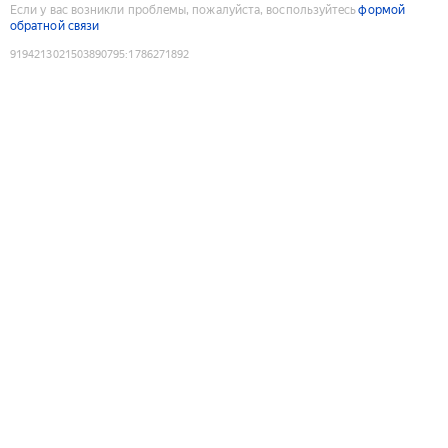
Если у вас возникли проблемы, пожалуйста, воспользуйтесь
формой
обратной связи
9194213021503890795
:
1786271892