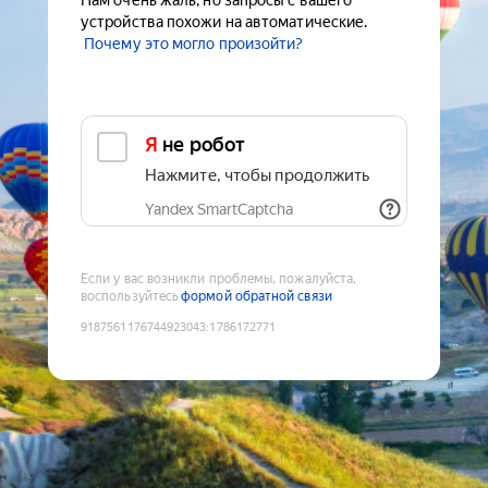
Нам очень жаль, но запросы с вашего
устройства похожи на автоматические.
Почему это могло произойти?
Я не робот
Нажмите, чтобы продолжить
Yandex SmartCaptcha
Если у вас возникли проблемы, пожалуйста,
воспользуйтесь
формой обратной связи
9187561176744923043
:
1786172771