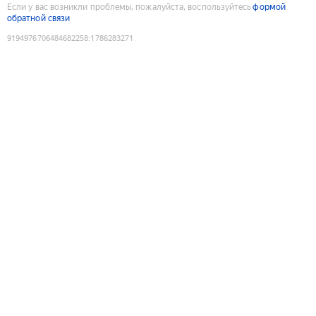
Если у вас возникли проблемы, пожалуйста, воспользуйтесь
формой
обратной связи
9194976706484682258
:
1786283271