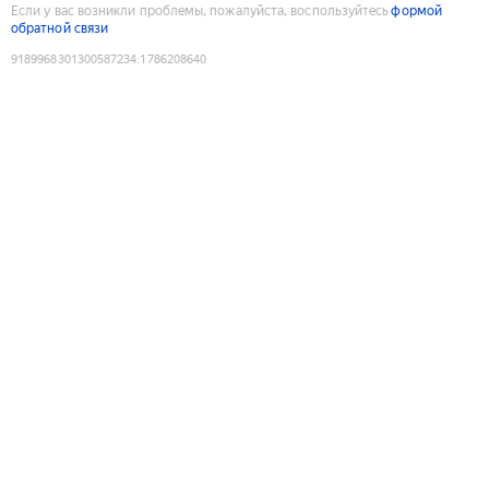
Если у вас возникли проблемы, пожалуйста, воспользуйтесь
формой
обратной связи
9189968301300587234
:
1786208640