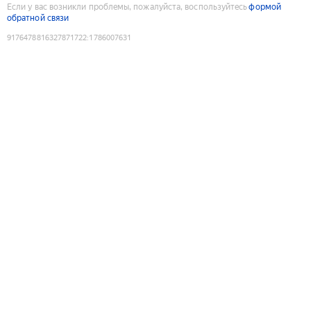
Если у вас возникли проблемы, пожалуйста, воспользуйтесь
формой
обратной связи
9176478816327871722
:
1786007631