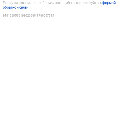
Если у вас возникли проблемы, пожалуйста, воспользуйтесь
формой
обратной связи
9181839586199623586
:
1786087513