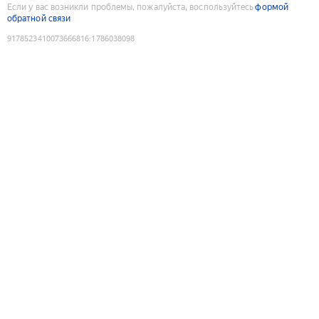
Если у вас возникли проблемы, пожалуйста, воспользуйтесь
формой
обратной связи
9178523410073666816
:
1786038098