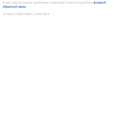
Если у вас возникли проблемы, пожалуйста, воспользуйтесь
формой
обратной связи
9174562372861040851
:
1785979074