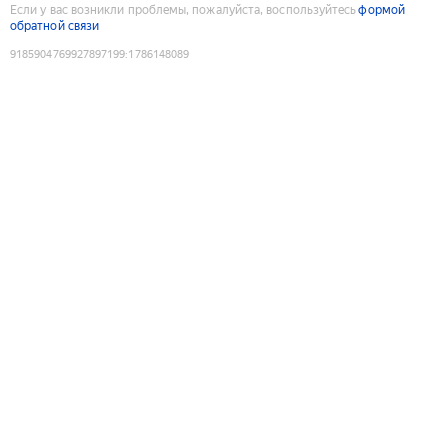
Если у вас возникли проблемы, пожалуйста, воспользуйтесь
формой
обратной связи
9185904769927897199
:
1786148089