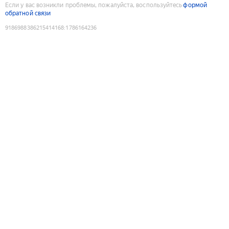
Если у вас возникли проблемы, пожалуйста, воспользуйтесь
формой
обратной связи
9186988386215414168
:
1786164236