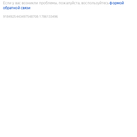
Если у вас возникли проблемы, пожалуйста, воспользуйтесь
формой
обратной связи
9184925443497548708
:
1786133496