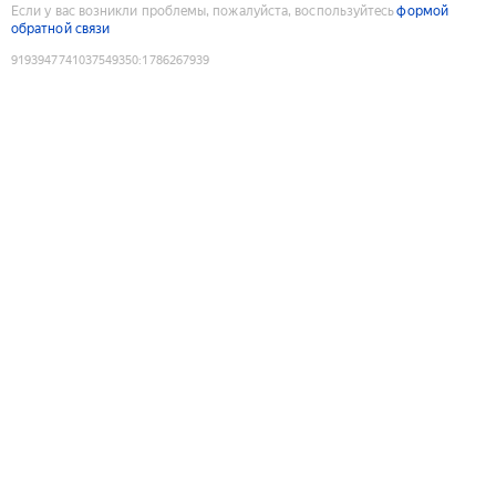
Если у вас возникли проблемы, пожалуйста, воспользуйтесь
формой
обратной связи
9193947741037549350
:
1786267939