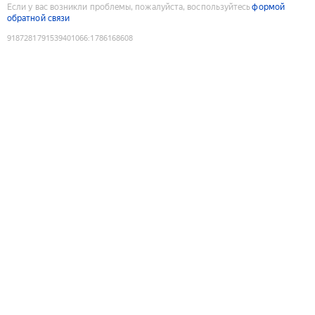
Если у вас возникли проблемы, пожалуйста, воспользуйтесь
формой
обратной связи
9187281791539401066
:
1786168608