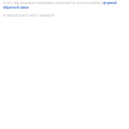
Если у вас возникли проблемы, пожалуйста, воспользуйтесь
формой
обратной связи
9178655979340713405
:
1786040074