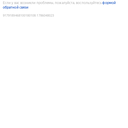
Если у вас возникли проблемы, пожалуйста, воспользуйтесь
формой
обратной связи
9179189468100180108
:
1786048023