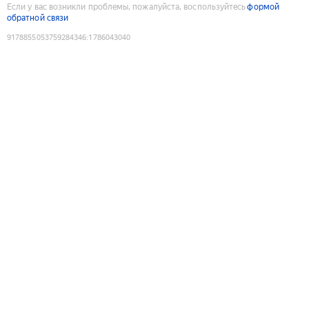
Если у вас возникли проблемы, пожалуйста, воспользуйтесь
формой
обратной связи
9178855053759284346
:
1786043040