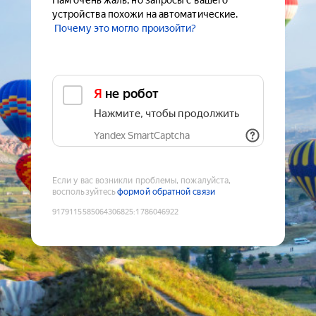
Нам очень жаль, но запросы с вашего
устройства похожи на автоматические.
Почему это могло произойти?
Я не робот
Нажмите, чтобы продолжить
Yandex SmartCaptcha
Если у вас возникли проблемы, пожалуйста,
воспользуйтесь
формой обратной связи
9179115585064306825
:
1786046922