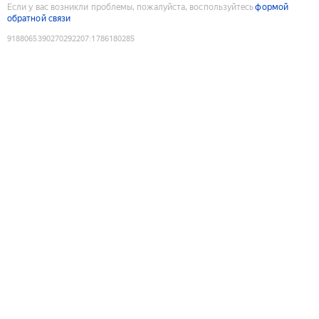
Если у вас возникли проблемы, пожалуйста, воспользуйтесь
формой
обратной связи
9188065390270292207
:
1786180285