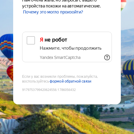
Нам очень жаль, но запросы с вашего
устройства похожи на автоматические.
Почему это могло произойти?
Я не робот
Нажмите, чтобы продолжить
Yandex SmartCaptcha
Если у вас возникли проблемы, пожалуйста,
воспользуйтесь
формой обратной связи
9179753799420624556
:
1786056432