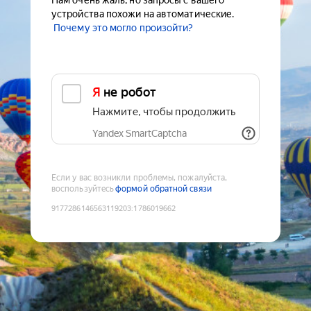
Нам очень жаль, но запросы с вашего
устройства похожи на автоматические.
Почему это могло произойти?
Я не робот
Нажмите, чтобы продолжить
Yandex SmartCaptcha
Если у вас возникли проблемы, пожалуйста,
воспользуйтесь
формой обратной связи
9177286146563119203
:
1786019662