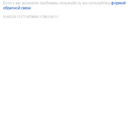
Если у вас возникли проблемы, пожалуйста, воспользуйтесь
формой
обратной связи
9185235172713478690
:
1786138111