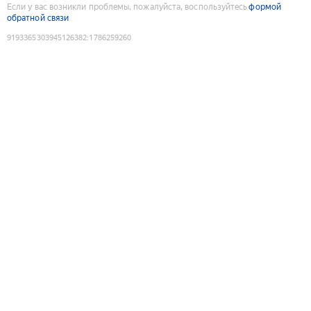
Если у вас возникли проблемы, пожалуйста, воспользуйтесь
формой
обратной связи
9193365303945126382
:
1786259260