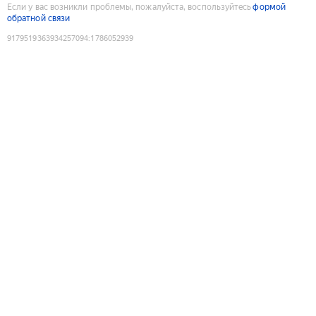
Если у вас возникли проблемы, пожалуйста, воспользуйтесь
формой
обратной связи
9179519363934257094
:
1786052939