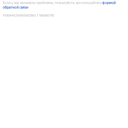
Если у вас возникли проблемы, пожалуйста, воспользуйтесь
формой
обратной связи
9180449254955492963
:
1786066795