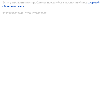
Если у вас возникли проблемы, пожалуйста, воспользуйтесь
формой
обратной связи
9190949881244710266
:
1786223267