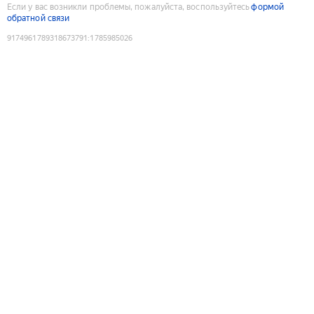
Если у вас возникли проблемы, пожалуйста, воспользуйтесь
формой
обратной связи
9174961789318673791
:
1785985026