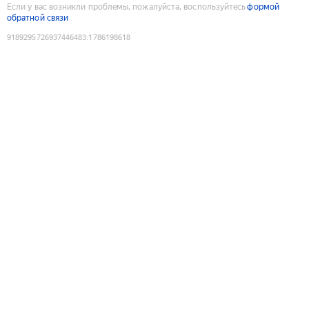
Если у вас возникли проблемы, пожалуйста, воспользуйтесь
формой
обратной связи
9189295726937446483
:
1786198618