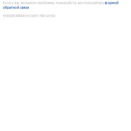
Если у вас возникли проблемы, пожалуйста, воспользуйтесь
формой
обратной связи
9184300388584312349
:
1786124182