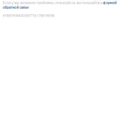
Если у вас возникли проблемы, пожалуйста, воспользуйтесь
формой
обратной связи
9189374064253357778
:
1786199786