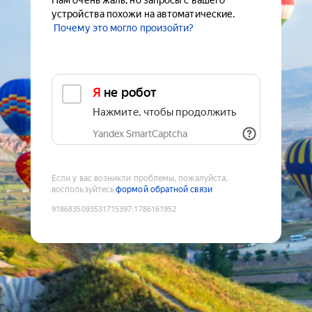
Нам очень жаль, но запросы с вашего
устройства похожи на автоматические.
Почему это могло произойти?
Я не робот
Нажмите, чтобы продолжить
Yandex SmartCaptcha
Если у вас возникли проблемы, пожалуйста,
воспользуйтесь
формой обратной связи
9186835093531715397
:
1786161952