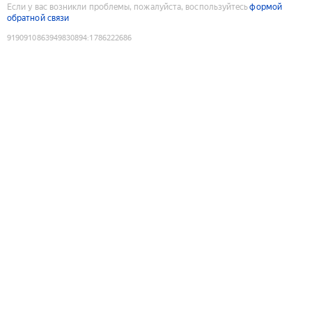
Если у вас возникли проблемы, пожалуйста, воспользуйтесь
формой
обратной связи
9190910863949830894
:
1786222686