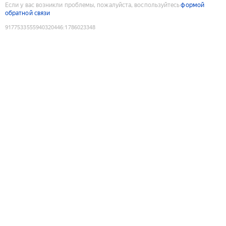
Если у вас возникли проблемы, пожалуйста, воспользуйтесь
формой
обратной связи
9177533555940320446
:
1786023348