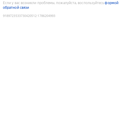
Если у вас возникли проблемы, пожалуйста, воспользуйтесь
формой
обратной связи
9189723533730420512
:
1786204993