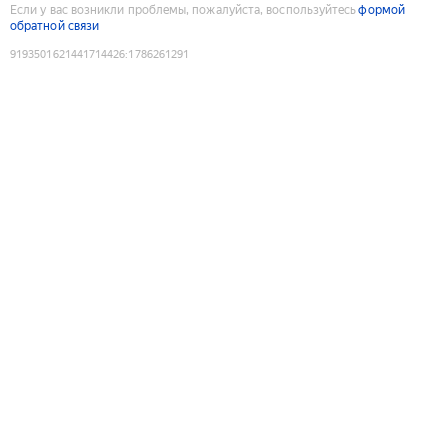
Если у вас возникли проблемы, пожалуйста, воспользуйтесь
формой
обратной связи
9193501621441714426
:
1786261291