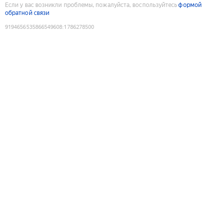
Если у вас возникли проблемы, пожалуйста, воспользуйтесь
формой
обратной связи
9194656535866549608
:
1786278500