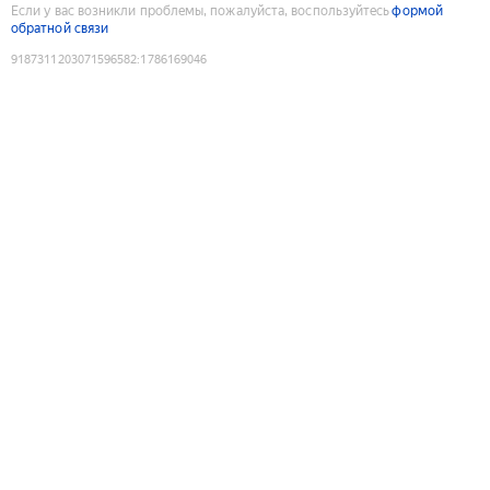
Если у вас возникли проблемы, пожалуйста, воспользуйтесь
формой
обратной связи
9187311203071596582
:
1786169046