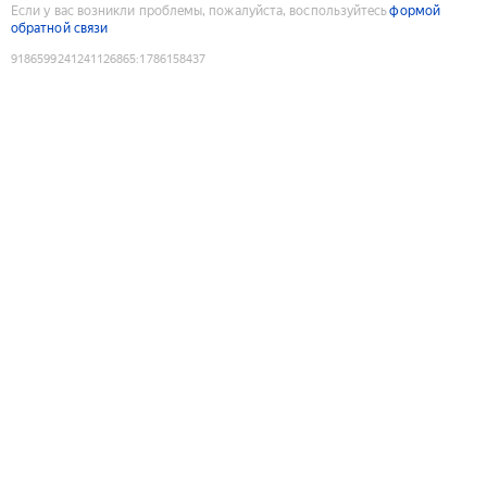
Если у вас возникли проблемы, пожалуйста, воспользуйтесь
формой
обратной связи
9186599241241126865
:
1786158437