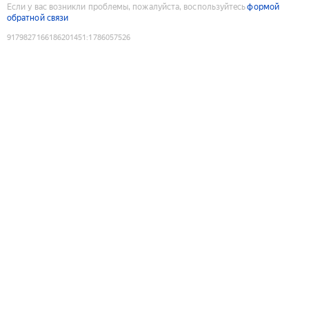
Если у вас возникли проблемы, пожалуйста, воспользуйтесь
формой
обратной связи
9179827166186201451
:
1786057526