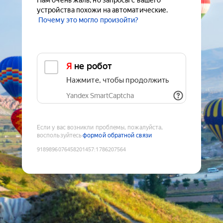
Нам очень жаль, но запросы с вашего
устройства похожи на автоматические.
Почему это могло произойти?
Я не робот
Нажмите, чтобы продолжить
Yandex SmartCaptcha
Если у вас возникли проблемы, пожалуйста,
воспользуйтесь
формой обратной связи
9189896076458201457
:
1786207564