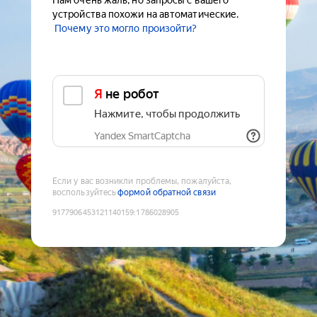
Нам очень жаль, но запросы с вашего
устройства похожи на автоматические.
Почему это могло произойти?
Я не робот
Нажмите, чтобы продолжить
Yandex SmartCaptcha
Если у вас возникли проблемы, пожалуйста,
воспользуйтесь
формой обратной связи
9177906453121140159
:
1786028905