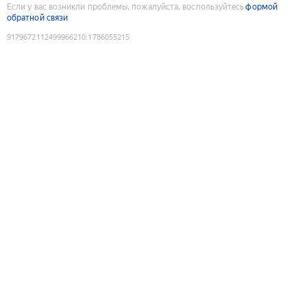
Если у вас возникли проблемы, пожалуйста, воспользуйтесь
формой
обратной связи
9179672112499966210
:
1786055215