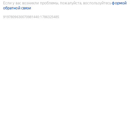
Если у вас возникли проблемы, пожалуйста, воспользуйтесь
формой
обратной связи
9197809630070981440
:
1786325485